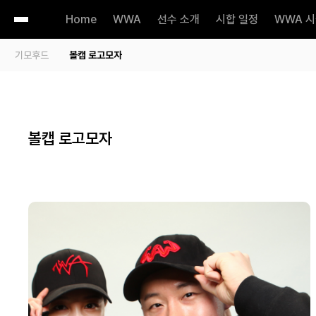
Home
WWA
선수 소개
시합 일정
WWA 
기모후드
볼캡 로고모자
볼캡 로고모자