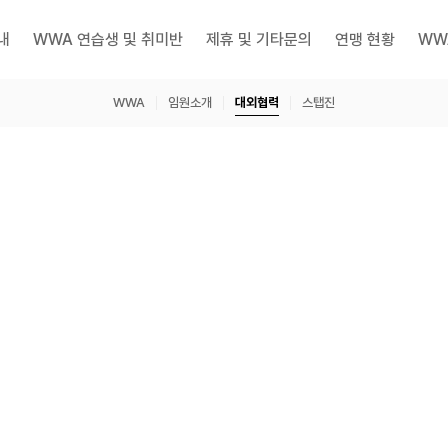
내
WWA 연습생 및 취미반
제휴 및 기타문의
연맹 현황
WW
WWA
임원소개
대외협력
스탭진