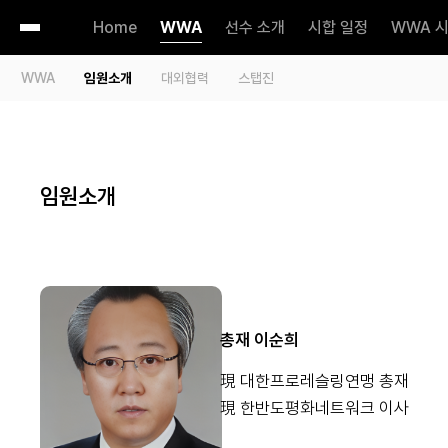
Home
WWA
선수 소개
시합 일정
WWA 
WWA
임원소개
대외협력
스탭진
임원소개
총재 이순희
現 대한프로레슬링연맹 총재
現 한반도평화네트워크 이사