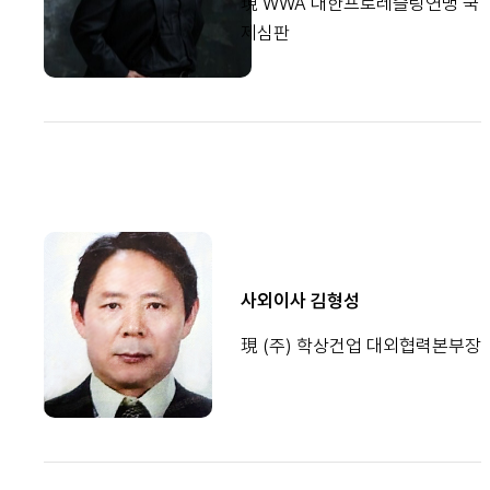
現 WWA 대한프로레슬링연맹 국
제심판
사외이사 김형성
現 (주) 학상건업 대외협력본부장