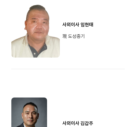
사외이사 임현태
現 도성중기
사외이사 김갑주